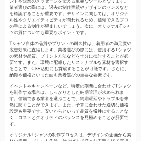
ンドや企業のメッセージを伝える重要なツールとなります。
業者選びの際には、過去の制作実績やデザインのセンスなど
を確認することが重要です。デザインに関しては、オリジナ
ル性やクリエイティビティが問われるため、信頼できるプロ
の手による制作が望ましいでしょう。次に、オリジナルTシャ
ツの質についても重要なポイントです。
Tシャツ自体の品質やプリントの耐久性は、着用者の満足度や
広告効果に直結します。業者選びの際には、使用するTシャツ
の素材や品質、プリント方法などを十分に検討することが必
要です。また、環境に配慮したサステナブルな素材を選択す
ることで、CSR活動にも貢献することが可能です。さらに、
納期や価格といった面も業者選びの重要な要素です。
イベントやキャンペーンなど、特定の期間に合わせてTシャツ
を制作する場合は、しっかりとした納期管理が求められま
す。信頼できる業者を選ぶことで、納期遅延やトラブルを未
然に防ぐことができます。また、予算に合わせた適切な価格
設定も重要です。安いからといって品質を犠牲にすることな
く、コストとクオリティのバランスを見極めることが肝要で
す。
オリジナルTシャツの制作プロセスは、デザインの企画から素
材の選定、プリント作業、仕上げまで様々な工程を経て完成