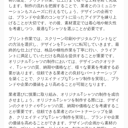
します。制作の流れを把握することで、業者とのコミュニケ
ーションもスムーズに行えるでしょう。デザインの企画で
は、ブランドや企業のコンセプトに沿ったアイデアを練り上
げることが大切です。その後、素材選定では着心地や耐久性
を考慮しつつ、最適なTシャツを選ぶことが必要です。
プリント作業では、スクリーン印刷やデジタルプリントなど
の方法を選択し、デザインをTシャツに転写していきます。最
終的な仕上げでは、検品や梱包作業を丁寧に行い、クライア
ントに満足していただける商品を提供することが重要です。
オリジナルTシャツの制作においては、デザインのクオリテ
ィ、Tシャツの質、納期や価格など、様々な要素を考慮する必
要があります。信頼できる業者との良好なパートナーシップ
を築くことで、クリエイティブなTシャツ制作を実現し、ブラ
ンドや企業の価値をより高めることが可能となります。
業者選びに慎重に取り組み、オリジナルTシャツの制作を成功
させましょう。オリジナルTシャツを制作する際には、デザイ
ンのクオリティやTシャツの質、納期や価格などを考慮するこ
とが重要です。信頼できる業者とのパートナーシップを築
き、クリエイティブなTシャツ制作を実現し、ブランドや企業
の価値を高めることができます。デザインの企画から素材の