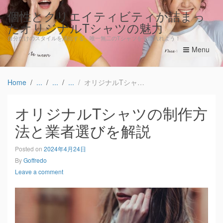
個性とクリエイティビティが詰まっ
たオリジナルTシャツの魅力
自分だけのスタイルを演出する、唯一無二のTシャツを手に入れよう！
Menu
Home
オリジナルTシャツの制作方法と業者選びを解説
オリジナルTシャツの制作方
法と業者選びを解説
Posted on
2024年4月24日
By
Goffredo
Leave a comment