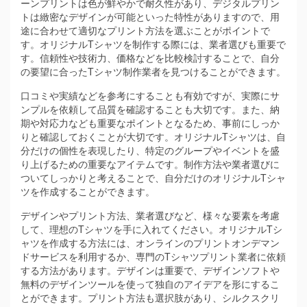
ーンプリントは色が鮮やかで耐久性があり、デジタルプリン
トは緻密なデザインが可能といった特性がありますので、用
途に合わせて適切なプリント方法を選ぶことがポイントで
す。オリジナルTシャツを制作する際には、業者選びも重要で
す。信頼性や技術力、価格などを比較検討することで、自分
の要望に合ったTシャツ制作業者を見つけることができます。
口コミや実績などを参考にすることも有効ですが、実際にサ
ンプルを依頼して品質を確認することも大切です。また、納
期や対応力なども重要なポイントとなるため、事前にしっか
りと確認しておくことが大切です。オリジナルTシャツは、自
分だけの個性を表現したり、特定のグループやイベントを盛
り上げるための重要なアイテムです。制作方法や業者選びに
ついてしっかりと考えることで、自分だけのオリジナルTシャ
ツを作成することができます。
デザインやプリント方法、業者選びなど、様々な要素を考慮
して、理想のTシャツを手に入れてください。オリジナルTシ
ャツを作成する方法には、オンラインのプリントオンデマン
ドサービスを利用するか、専門のTシャツプリント業者に依頼
する方法があります。デザインは重要で、デザインソフトや
無料のデザインツールを使って独自のアイデアを形にするこ
とができます。プリント方法も選択肢があり、シルクスクリ