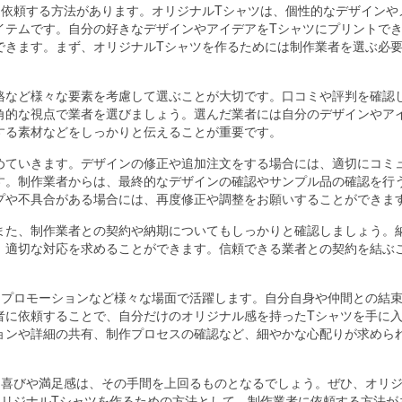
に依頼する方法があります。
オリジナルTシャツは、個性的なデザインや
イテムです。自分の好きなデザインやアイデアをTシャツにプリントで
できます。まず、オリジナルTシャツを作るためには制作業者を選ぶ必
格など様々な要素を考慮して選ぶことが大切です。口コミや評判を確認
角的な視点で業者を選びましょう。選んだ業者には自分のデザインやア
する素材などをしっかりと伝えることが重要です。
めていきます。デザインの修正や追加注文をする場合には、適切にコミ
す。制作業者からは、最終的なデザインの確認やサンプル品の確認を行
プや不具合がある場合には、再度修正や調整をお願いすることができま
また、制作業者との契約や納期についてもしっかりと確認しましょう。
、適切な対応を求めることができます。信頼できる業者との契約を結ぶ
、プロモーションなど様々な場面で活躍します。自分自身や仲間との結
者に依頼することで、自分だけのオリジナル感を持ったTシャツを手に
ョンや詳細の共有、制作プロセスの確認など、細やかな心配りが求めら
る喜びや満足感は、その手間を上回るものとなるでしょう。ぜひ、オリ
オリジナルTシャツを作るための方法として、制作業者に依頼する方法が