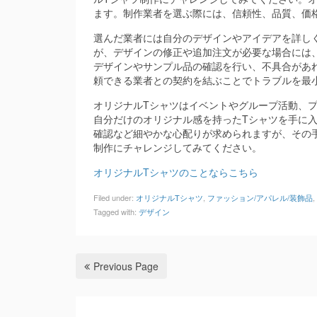
ます。制作業者を選ぶ際には、信頼性、品質、価
選んだ業者には自分のデザインやアイデアを詳し
が、デザインの修正や追加注文が必要な場合には
デザインやサンプル品の確認を行い、不具合があ
頼できる業者との契約を結ぶことでトラブルを最
オリジナルTシャツはイベントやグループ活動、
自分だけのオリジナル感を持ったTシャツを手に
確認など細やかな心配りが求められますが、その
制作にチャレンジしてみてください。
オリジナルTシャツのことならこちら
Filed under:
オリジナルTシャツ
,
ファッション/アパレル/装飾品
,
Tagged with:
デザイン
Previous Page