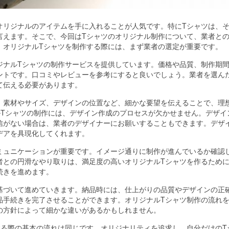
オリジナルのアイテムを手に入れることが人気です。
特にTシャツは、
言えます。そこで、今回はTシャツのオリジナル制作について、業者と
。オリジナルTシャツを制作する際には、まず業者の選定が重要です。
ジナルTシャツの制作サービスを提供しています。価格や品質、制作期
ントです。口コミやレビューを参考にすると良いでしょう。業者を選ん
て伝える必要があります。
、素材やサイズ、デザインの位置など、細かな要望を伝えることで、理
ルTシャツの制作には、デザイン作成のプロセスが欠かせません。デザイ
信がない場合は、業者のデザイナーにお願いすることもできます。デザ
デアを具現化してくれます。
ミュニケーションが重要です。イメージ通りに制作が進んでいるか確認
者との円滑なやり取りは、満足度の高いオリジナルTシャツを作るため
続きを進めます。
基づいて進めていきます。納品時には、仕上がりの品質やデザインの正
品手続きを完了させることができます。オリジナルTシャツ制作の流れ
の方針によって細かな違いがあるかもしれません。
する際の基本の流れは同じです。オリジナリティを追求し、自分だけのT