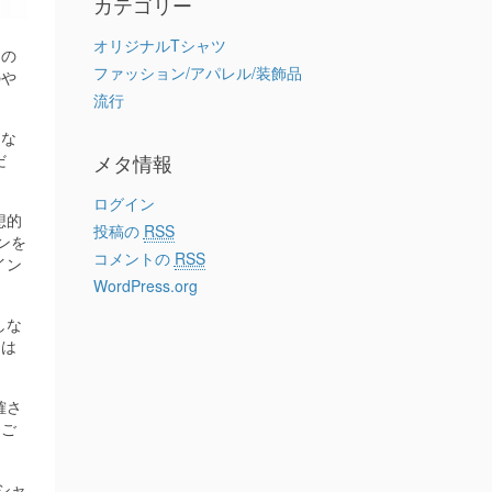
カテゴリー
オリジナルTシャツ
その
ファッション/アパレル/装飾品
のや
流行
間な
だ
メタ情報
ログイン
想的
投稿の
RSS
ンを
コメントの
RSS
イン
WordPress.org
しな
には
確さ
をご
シャ